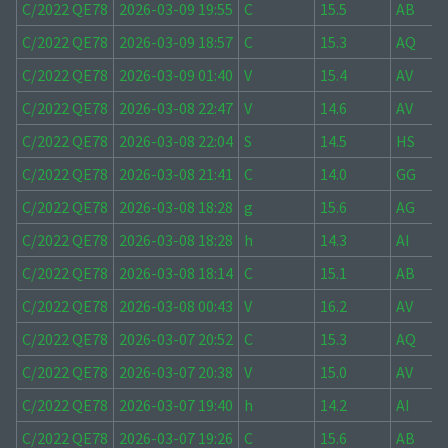
C/2022 QE78
2026-03-09 19:55
C
15.5
AB
C/2022 QE78
2026-03-09 18:57
C
15.3
AQ
C/2022 QE78
2026-03-09 01:40
V
15.4
AV
C/2022 QE78
2026-03-08 22:47
V
14.6
AV
C/2022 QE78
2026-03-08 22:04
S
14.5
HS
C/2022 QE78
2026-03-08 21:41
C
14.0
GG
C/2022 QE78
2026-03-08 18:28
g
15.6
AG
C/2022 QE78
2026-03-08 18:28
h
14.3
AI
C/2022 QE78
2026-03-08 18:14
C
15.1
AB
C/2022 QE78
2026-03-08 00:43
V
16.2
AV
C/2022 QE78
2026-03-07 20:52
C
15.3
AQ
C/2022 QE78
2026-03-07 20:38
V
15.0
AV
C/2022 QE78
2026-03-07 19:40
h
14.2
AI
C/2022 QE78
2026-03-07 19:26
C
15.6
AB