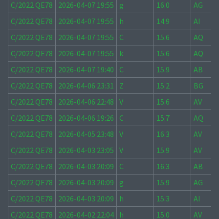
C/2022 QE78
2026-04-07 19:55
g
16.0
AG
C/2022 QE78
2026-04-07 19:55
h
14.9
AI
C/2022 QE78
2026-04-07 19:55
C
15.6
AQ
C/2022 QE78
2026-04-07 19:55
k
15.6
AQ
C/2022 QE78
2026-04-07 19:40
C
15.9
AB
C/2022 QE78
2026-04-06 23:31
Z
15.2
BG
C/2022 QE78
2026-04-06 22:48
V
15.6
AV
C/2022 QE78
2026-04-06 19:26
C
15.7
AQ
C/2022 QE78
2026-04-05 23:48
V
16.3
AV
C/2022 QE78
2026-04-03 23:05
V
15.9
AV
C/2022 QE78
2026-04-03 20:09
C
16.3
AB
C/2022 QE78
2026-04-03 20:09
g
15.9
AG
C/2022 QE78
2026-04-03 20:09
h
15.3
AI
C/2022 QE78
2026-04-02 22:04
h
15.0
AV