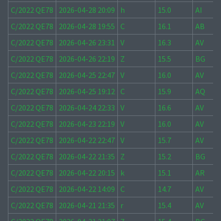
C/2022 QE78
2026-04-28 20:09
h
15.0
AI
C/2022 QE78
2026-04-28 19:55
C
16.1
AB
C/2022 QE78
2026-04-26 23:31
V
16.3
AV
C/2022 QE78
2026-04-26 22:19
Z
15.5
BG
C/2022 QE78
2026-04-25 22:47
V
16.0
AV
C/2022 QE78
2026-04-25 19:12
C
15.9
AQ
C/2022 QE78
2026-04-24 22:33
V
16.6
AV
C/2022 QE78
2026-04-23 22:19
V
16.0
AV
C/2022 QE78
2026-04-22 22:47
V
15.7
AV
C/2022 QE78
2026-04-22 21:35
Z
15.2
BG
C/2022 QE78
2026-04-22 20:15
k
15.1
AR
C/2022 QE78
2026-04-22 14:09
C
14.7
AV
C/2022 QE78
2026-04-21 21:35
r
15.4
AV