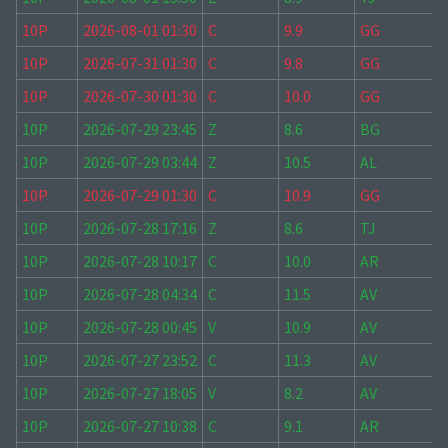
10P
2026-08-01 01:30
C
9.9
GG
10P
2026-07-31 01:30
C
9.8
GG
10P
2026-07-30 01:30
C
10.0
GG
10P
2026-07-29 23:45
Z
8.6
BG
10P
2026-07-29 03:44
Z
10.5
AL
10P
2026-07-29 01:30
C
10.9
GG
10P
2026-07-28 17:16
Z
8.6
TJ
10P
2026-07-28 10:17
C
10.0
AR
10P
2026-07-28 04:34
C
11.5
AV
10P
2026-07-28 00:45
V
10.9
AV
10P
2026-07-27 23:52
C
11.3
AV
10P
2026-07-27 18:05
V
8.2
AV
10P
2026-07-27 10:38
C
9.1
AR