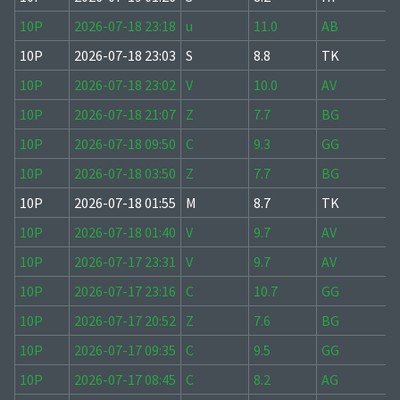
10P
2026-07-18 23:18
u
11.0
AB
10P
2026-07-18 23:03
S
8.8
TK
10P
2026-07-18 23:02
V
10.0
AV
10P
2026-07-18 21:07
Z
7.7
BG
10P
2026-07-18 09:50
C
9.3
GG
10P
2026-07-18 03:50
Z
7.7
BG
10P
2026-07-18 01:55
M
8.7
TK
10P
2026-07-18 01:40
V
9.7
AV
10P
2026-07-17 23:31
V
9.7
AV
10P
2026-07-17 23:16
C
10.7
GG
10P
2026-07-17 20:52
Z
7.6
BG
10P
2026-07-17 09:35
C
9.5
GG
10P
2026-07-17 08:45
C
8.2
AG