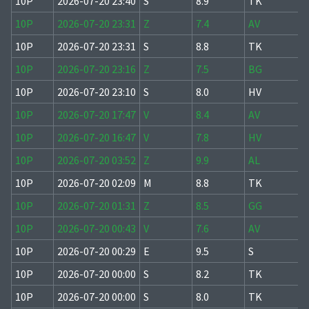
10P
2026-07-20 23:40
S
8.9
TK
10P
2026-07-20 23:31
Z
7.4
AV
10P
2026-07-20 23:31
S
8.8
TK
10P
2026-07-20 23:16
Z
7.5
BG
10P
2026-07-20 23:10
S
8.0
HV
10P
2026-07-20 17:47
V
8.4
AV
10P
2026-07-20 16:47
V
7.8
HV
10P
2026-07-20 03:52
Z
9.9
AL
10P
2026-07-20 02:09
M
8.8
TK
10P
2026-07-20 01:31
Z
8.5
GG
10P
2026-07-20 00:43
V
7.6
AV
10P
2026-07-20 00:29
E
9.5
S
10P
2026-07-20 00:00
S
8.2
TK
10P
2026-07-20 00:00
S
8.0
TK