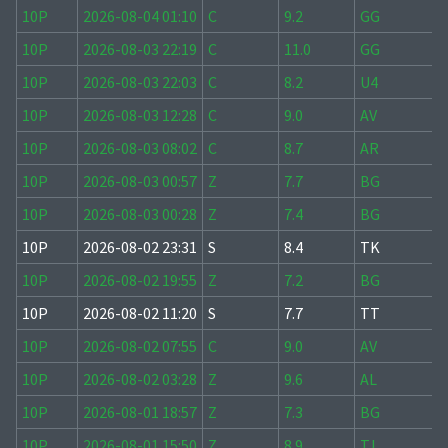
10P
2026-08-04 01:10
C
9.2
GG
10P
2026-08-03 22:19
C
11.0
GG
10P
2026-08-03 22:03
C
8.2
U4
10P
2026-08-03 12:28
C
9.0
AV
10P
2026-08-03 08:02
C
8.7
AR
10P
2026-08-03 00:57
Z
7.7
BG
10P
2026-08-03 00:28
Z
7.4
BG
10P
2026-08-02 23:31
S
8.4
TK
10P
2026-08-02 19:55
Z
7.2
BG
10P
2026-08-02 11:20
S
7.7
TT
10P
2026-08-02 07:55
C
9.0
AV
10P
2026-08-02 03:28
Z
9.6
AL
10P
2026-08-01 18:57
Z
7.3
BG
10P
2026-08-01 15:50
Z
8.9
TJ