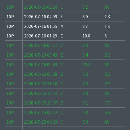
10P
2026-07-16 02:24
C
8.2
AV
10P
2026-07-16 02:09
S
8.9
TK
10P
2026-07-16 01:55
M
8.7
TK
10P
2026-07-16 01:29
E
10.0
S
10P
2026-07-16 00:57
V
8.3
AV
10P
2026-07-16 00:43
Z
8.4
BG
10P
2026-07-16 00:43
V
10.4
AV
10P
2026-07-16 00:28
Z
8.2
BG
10P
2026-07-15 21:50
Z
7.6
BG
10P
2026-07-15 18:14
V
8.8
AV
10P
2026-07-15 10:37
Z
9.1
GG
10P
2026-07-15 07:12
C
9.8
GG
10P
2026-07-15 04:33
C
8.3
AV