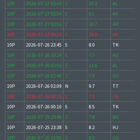
10P
2026-07-27 03:43
Z
10.3
AL
10P
2026-07-27 02:54
C
8.1
AV
10P
2026-07-27 02:52
C
10.7
AR
10P
2026-07-27 00:23
C
16.0
AV
10P
2026-07-26 23:45
S
8.0
TK
10P
2026-07-26 10:24
C
7.5
AG
10P
2026-07-26 03:50
Z
11.6
AL
10P
2026-07-26 02:40
Z
7.6
GG
10P
2026-07-26 02:09
N
9.7
TT
10P
2026-07-26 00:15
S
7.9
TK
10P
2026-07-26 00:10
S
8.5
TK
10P
2026-07-25 23:45
Z
7.8
BG
10P
2026-07-25 23:38
S
8.2
HJ
10P
2026-07-25 10:06
Z
8.0
GG