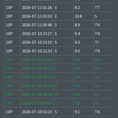
10P
2026-07-11 01:26
S
8.2
TT
10P
2026-07-11 01:03
E
10.8
S
10P
2026-07-11 00:48
S
8.9
TK
10P
2026-07-10 23:17
S
9.4
TK
10P
2026-07-10 23:10
S
9.3
TI
10P
2026-07-10 22:33
S
9.0
TK
10P
2026-07-10 21:50
Z
7.9
BG
10P
2026-07-10 18:23
V
8.9
AV
10P
2026-07-10 16:04
V
8.4
LA
10P
2026-07-10 16:04
D
9.3
LA
10P
2026-07-10 16:04
H
8.8
LA
10P
2026-07-10 03:04
Z
9.9
AL
10P
2026-07-10 02:23
S
9.1
TK