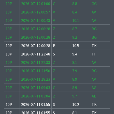
10P
2026-07-12 01:00
C
8.8
GG
10P
2026-07-12 00:57
V
8.4
AV
10P
2026-07-12 00:43
V
10.1
AV
10P
2026-07-12 00:28
Z
8.7
BG
10P
2026-07-12 00:28
Z
9.2
BG
10P
2026-07-12 00:28
B
10.5
TK
10P
2026-07-11 23:48
S
9.4
TI
10P
2026-07-11 22:33
Z
8.1
AV
10P
2026-07-11 21:50
Z
7.9
BG
10P
2026-07-11 18:23
V
8.9
AV
10P
2026-07-11 09:03
C
8.9
AG
10P
2026-07-11 03:04
Z
9.7
AL
10P
2026-07-11 01:55
S
10.2
TK
10P
2026-07-11 01:55
S
8.1
TK